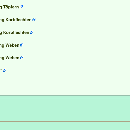
ng Töpfern
ung Korbflechten
ng Korbflechten
tung Weben
tung Weben
n“