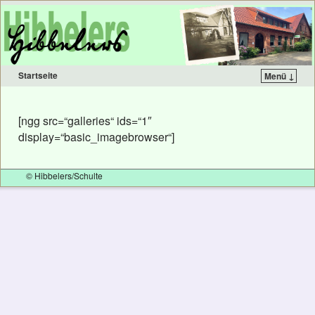
Startseite
Menü ↓
[ngg src=“galleries“ ids=“1″
display=“basic_imagebrowser“]
© Hibbelers/Schulte