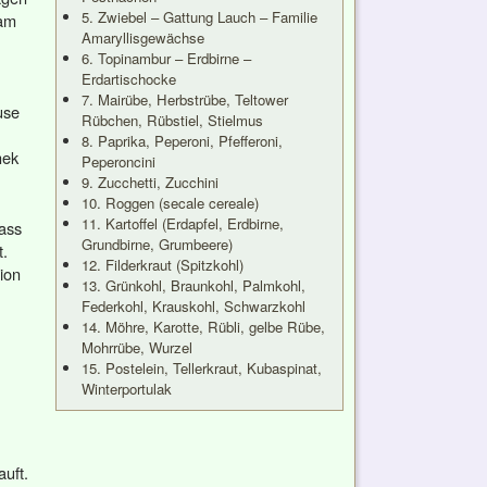
5. Zwiebel – Gattung Lauch – Familie
 am
Amaryllisgewächse
6. Topinambur – Erdbirne –
Erdartischocke
7. Mairübe, Herbstrübe, Teltower
use
Rübchen, Rübstiel, Stielmus
8. Paprika, Peperoni, Pfefferoni,
hek
Peperoncini
9. Zucchetti, Zucchini
10. Roggen (secale cereale)
11. Kartoffel (Erdapfel, Erdbirne,
dass
Grundbirne, Grumbeere)
t.
12. Filderkraut (Spitzkohl)
ion
13. Grünkohl, Braunkohl, Palmkohl,
Federkohl, Krauskohl, Schwarzkohl
14. Möhre, Karotte, Rübli, gelbe Rübe,
Mohrrübe, Wurzel
15. Postelein, Tellerkraut, Kubaspinat,
Winterportulak
uft.