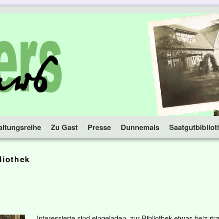
altungsreihe
Zu Gast
Presse
Dunnemals
Saatgutbibliot
liothek
Interessierte sind eingeladen, zur Bibliothek etwas beizutr