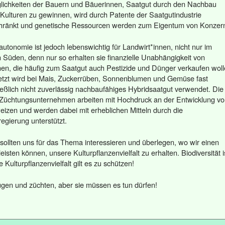
lichkeiten der Bauern und Bäuerinnen, Saatgut durch den Nachbau
 Kulturen zu gewinnen, wird durch Patente der Saatgutindustrie
hränkt und genetische Ressourcen werden zum Eigentum von Konzer
utonomie ist jedoch lebenswichtig für Landwirt*innen, nicht nur im
 Süden, denn nur so erhalten sie finanzielle Unabhängigkeit von
en, die häufig zum Saatgut auch Pestizide und Dünger verkaufen woll
etzt wird bei Mais, Zuckerrüben, Sonnenblumen und Gemüse fast
ießlich nicht zuverlässig nachbaufähiges Hybridsaatgut verwendet. Die
Züchtungsunternehmen arbeiten mit Hochdruck an der Entwicklung v
eizen und werden dabei mit erheblichen Mitteln durch die
egierung unterstützt.
 sollten uns für das Thema interessieren und überlegen, wo wir einen
leisten können, unsere Kulturpflanzenvielfalt zu erhalten. Biodiversität i
 Kulturpflanzenvielfalt gilt es zu schützen!
gen und züchten, aber sie müssen es tun dürfen!