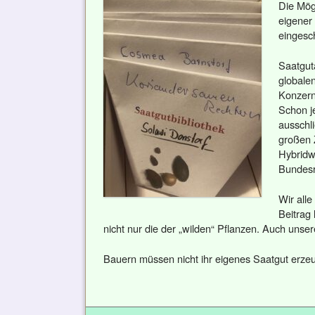
Die Mög
eigener
eingesc
Saatguta
globalen
Konzern
Schon j
ausschl
großen 
Hybridw
Bundesr
Wir alle
Beitrag 
nicht nur die der „wilden“ Pflanzen. Auch unsere
Bauern müssen nicht ihr eigenes Saatgut erzeu