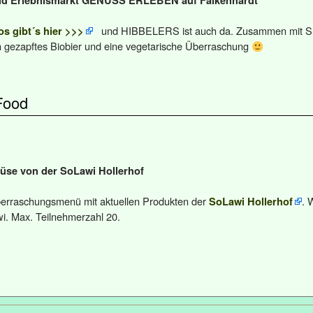
und Erlebnismarkt GENUSS ERLEBEN auf Falkenhardt
und HIBBELERS ist auch da. Zusammen mit Slo
os gibt´s hier >>>
sch gezapftes Biobier und eine vegetarische Überraschung
Food
se von der SoLawi Hollerhof
berraschungsmenü mit aktuellen Produkten der
. 
SoLawi Hollerhof
. Max. Teilnehmerzahl 20.