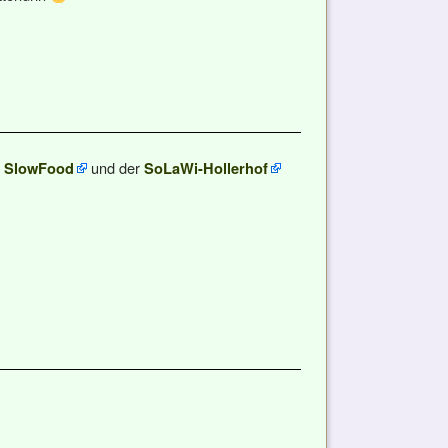
t
und der
SlowFood
SoLaWi-Hollerhof