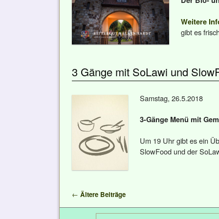
Der Bio- 
Weitere Inf
gibt es fri
3 Gänge mit SoLawi und Slow
Samstag, 26.5.2018
3-Gänge Menü mit Gemü
Um 19 Uhr gibt es ein Ü
SlowFood und der SoLawi
Artikelnavigation
←
Ältere Beiträge