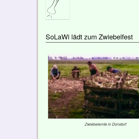
SoLaWi lädt zum Zwiebelfest
Zwiebelernte in Donstorf