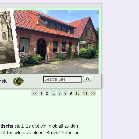
hek
<<
1
2
…
7
8
9
10
11
>>
statt. Es gibt ein Infoblatt zu den
tischs
bieten wir dazu einen „Solawi-Teller” an.