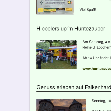
Viel Spaß!
Hibbelers up´m Huntezauber
Am Samstag, 4.8.
kleine „Häppchen“
Ab 14 Uhr findet 
www.huntezaube
Genuss erleben auf Falkenhard
Sonntag, 10