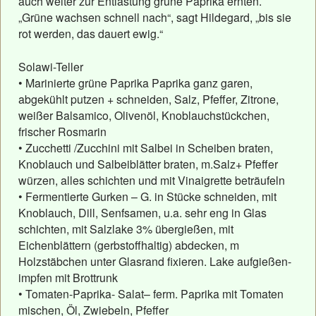
auch weiter zur Entlastung grüne Paprika ernten.
„Grüne wachsen schnell nach“, sagt Hildegard, „bis sie
rot werden, das dauert ewig.“
Solawi-Teller
• Marinierte grüne Paprika Paprika ganz garen,
abgekühlt putzen + schneiden, Salz, Pfeffer, Zitrone,
weißer Balsamico, Olivenöl, Knoblauchstückchen,
frischer Rosmarin
• Zucchetti /Zucchini mit Salbei in Scheiben braten,
Knoblauch und Salbeiblätter braten, m.Salz+ Pfeffer
würzen, alles schichten und mit Vinaigrette beträufeln
• Fermentierte Gurken – G. in Stücke schneiden, mit
Knoblauch, Dill, Senfsamen, u.a. sehr eng in Glas
schichten, mit Salzlake 3% übergießen, mit
Eichenblättern (gerbstoffhaltig) abdecken, m
Holzstäbchen unter Glasrand fixieren. Lake aufgießen-
impfen mit Brottrunk
• Tomaten-Paprika- Salat– ferm. Paprika mit Tomaten
mischen, Öl, Zwiebeln, Pfeffer