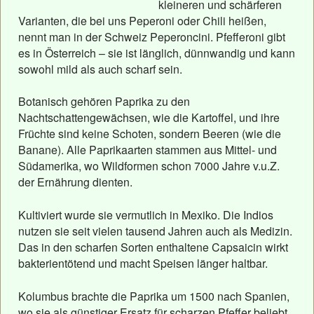
kleineren und schärferen
Varianten, die bei uns Peperoni oder Chili heißen,
nennt man in der Schweiz Peperoncini. Pfefferoni gibt
es in Österreich – sie ist länglich, dünnwandig und kann
sowohl mild als auch scharf sein.
Botanisch gehören Paprika zu den
Nachtschattengewächsen, wie die Kartoffel, und ihre
Früchte sind keine Schoten, sondern Beeren (wie die
Banane). Alle Paprikaarten stammen aus Mittel- und
Südamerika, wo Wildformen schon 7000 Jahre v.u.Z.
der Ernährung dienten.
Kultiviert wurde sie vermutlich in Mexiko. Die Indios
nutzen sie seit vielen tausend Jahren auch als Medizin.
Das in den scharfen Sorten enthaltene Capsaicin wirkt
bakterientötend und macht Speisen länger haltbar.
Kolumbus brachte die Paprika um 1500 nach Spanien,
wo sie als günstiger Ersatz für scharzen Pfeffer beliebt