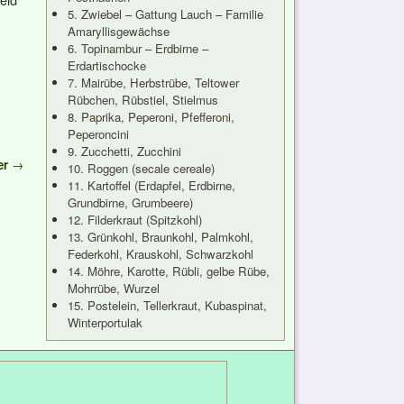
5. Zwiebel – Gattung Lauch – Familie
Amaryllisgewächse
6. Topinambur – Erdbirne –
Erdartischocke
7. Mairübe, Herbstrübe, Teltower
Rübchen, Rübstiel, Stielmus
8. Paprika, Peperoni, Pfefferoni,
Peperoncini
9. Zucchetti, Zucchini
er
→
10. Roggen (secale cereale)
11. Kartoffel (Erdapfel, Erdbirne,
Grundbirne, Grumbeere)
12. Filderkraut (Spitzkohl)
13. Grünkohl, Braunkohl, Palmkohl,
Federkohl, Krauskohl, Schwarzkohl
14. Möhre, Karotte, Rübli, gelbe Rübe,
Mohrrübe, Wurzel
15. Postelein, Tellerkraut, Kubaspinat,
Winterportulak