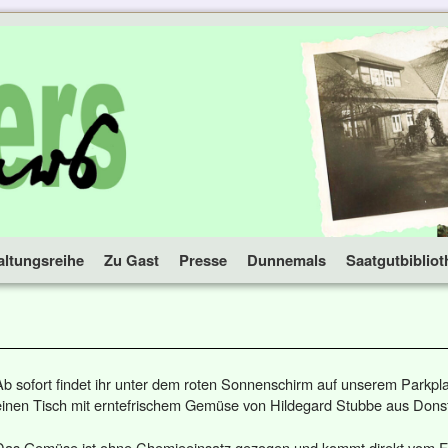
altungsreihe
Zu Gast
Presse
Dunnemals
Saatgutbibliot
Ab sofort findet ihr unter dem roten Sonnenschirm auf unserem Parkpla
einen Tisch mit erntefrischem Gemüse von Hildegard Stubbe aus Donst
Das Gemüse ist ohne Chemieeinsatz gezogen und kommt direkt vom F