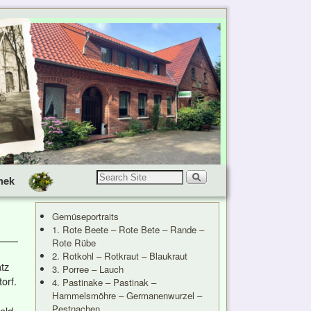
hek
Gemüseportraits
1. Rote Beete – Rote Bete – Rande –
Rote Rübe
2. Rotkohl – Rotkraut – Blaukraut
tz
3. Porree – Lauch
orf.
4. Pastinake – Pastinak –
Hammelsmöhre – Germanenwurzel –
Pestnachen
eld