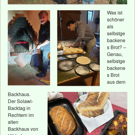
Was ist
schöner
als
selbstge
backene
s Brot? –
Genau,
selbstge
backene
s Brot
aus dem
Backhaus.
Der Solawi-
Backtag in
Rechtern im
alten
Backhaus von