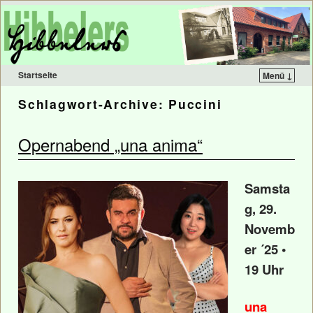
Startseite
Menü ↓
Schlagwort-Archive:
Puccini
Opernabend „una anima“
Samsta
g, 29.
Novemb
er ´25 •
19 Uhr
una